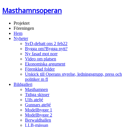
Masthamnsoperan
Projektet
Föreningen
Hem
Nyheter
SvD-debatt ons 2 feb22
Bygga om?Bygga nytt?
Ny fasad mot norr
Video om platsen
Ekonomiska argument
Förenklad folder
Utskick till Operans styrelse, ledningsgrupp, press och
politiker m fl
Bildgalleri
Masthamnen
Tidiga skisser
Ulfs ateljé
Gunnars ateljé
Modellbygge 1
Modellbygge 2
Berwaldhallen
LLB-mässan