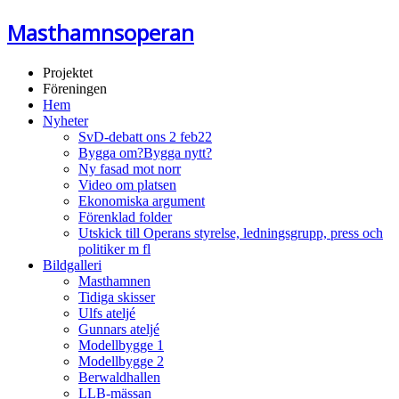
Masthamnsoperan
Projektet
Föreningen
Hem
Nyheter
SvD-debatt ons 2 feb22
Bygga om?Bygga nytt?
Ny fasad mot norr
Video om platsen
Ekonomiska argument
Förenklad folder
Utskick till Operans styrelse, ledningsgrupp, press och
politiker m fl
Bildgalleri
Masthamnen
Tidiga skisser
Ulfs ateljé
Gunnars ateljé
Modellbygge 1
Modellbygge 2
Berwaldhallen
LLB-mässan