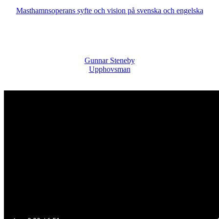
Masthamnsoperans syfte och vision på svenska och engelska
Gunnar Steneby
Upphovsman