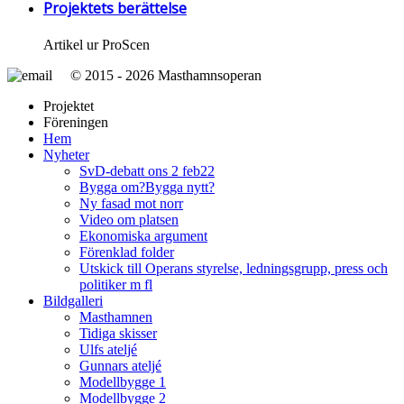
Projektets berättelse
Artikel ur ProScen
© 2015 - 2026 Masthamnsoperan
Projektet
Föreningen
Hem
Nyheter
SvD-debatt ons 2 feb22
Bygga om?Bygga nytt?
Ny fasad mot norr
Video om platsen
Ekonomiska argument
Förenklad folder
Utskick till Operans styrelse, ledningsgrupp, press och
politiker m fl
Bildgalleri
Masthamnen
Tidiga skisser
Ulfs ateljé
Gunnars ateljé
Modellbygge 1
Modellbygge 2