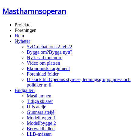
Masthamnsoperan
Projektet
Föreningen
Hem
Nyheter
SvD-debatt ons 2 feb22
Bygga om?Bygga nytt?
Ny fasad mot norr
Video om platsen
Ekonomiska argument
Förenklad folder
Utskick till Operans styrelse, ledningsgrupp, press och
politiker m fl
Bildgalleri
Masthamnen
Tidiga skisser
Ulfs ateljé
Gunnars ateljé
Modellbygge 1
Modellbygge 2
Berwaldhallen
LLB-mässan